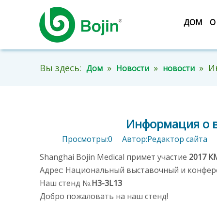
ДОМ
О
Вы здесь:
»
»
»
И
Дом
Новости
новости
Информация о вы
Просмотры:
0
Автор:Pедактор сайта В
Shanghai Bojin Medical примет участие
2017 
Адрес: Национальный выставочный и конфер
Наш стенд №.
H3-3L13
Добро пожаловать на наш стенд!