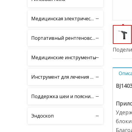
Медицинская электрическая осциллирующая пила BJH
Портативный рентгеновский рентгеноскопический прибор
Подели
Медицинские инструменты
Опис
Инструмент для лечения переломов BJK
BJ140
Поддержка шеи и поясницы
Прило
Удерж
Эндоскоп
блоки
Благо