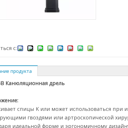
ться с:
ание продукта
3B Канюляционная дрель
жение:
ивает спицы K или может использоваться при 
рующими гвоздями или артроскопической хиру
даря идеальной форме и эргономичному дизайну