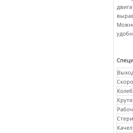
двига
вырав
Можно
удобн
Специ
Выхо
Скоро
Колеб
Крутя
Рабоч
Стер
Качели