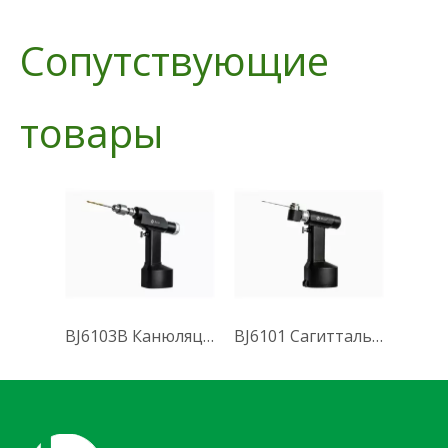
Сопутствующие
товары
BJ6103B Канюляционная дрель (Система 6000)
BJ6101 Сагиттальная пила (Система 6000)