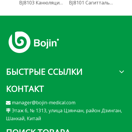
BJ8103 Канюляционная дрель (Система 8000)
BJ8101 Сагиттальная пила (Система 8000)
БЫСТРЫЕ ССЫЛКИ
КОНТАКТ
manager@bojin-medical.com

Этаж 6, № 1313, улица Цзянчан, район Дзинган,

Шанхай, Китай