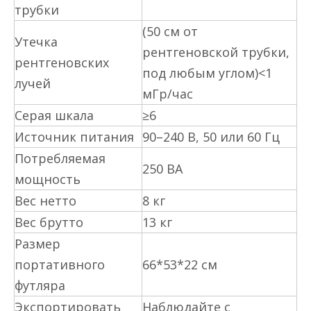
трубки
(50 см от
Утечка
рентгеновской трубки,
рентгеновских
под любым углом)<1
лучей
мГр/час
Серая шкала
≥6
Источник питания
90–240 В, 50 или 60 Гц
Потребляемая
250 ВА
мощность
Вес нетто
8 кг
Вес брутто
13 кг
Размер
портативного
66*53*22 см
футляра
Экспортировать
Наблюдайте с