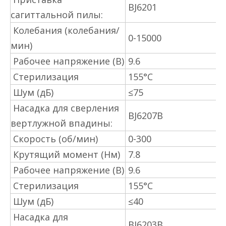
BJ6201
сагиттальной пилы:
Колебания (колебания/
0-15000
мин)
Рабочее напряжение (В)
9.6
Стерилизация
155°С
Шум (дБ)
≤75
Насадка для сверления
BJ6207B
вертлужной впадины:
Скорость (об/мин)
0-300
Крутящий момент (Нм)
7.8
Рабочее напряжение (В)
9.6
Стерилизация
155°С
Шум (дБ)
≤40
Насадка для
BJ6203B