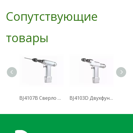
Сопутствующие
товары
BJ4107B Сверло для расширения вертлужной впадины (Система 4000)
BJ4103D Двухфункциональная дрель для канюлей (Система 4000)