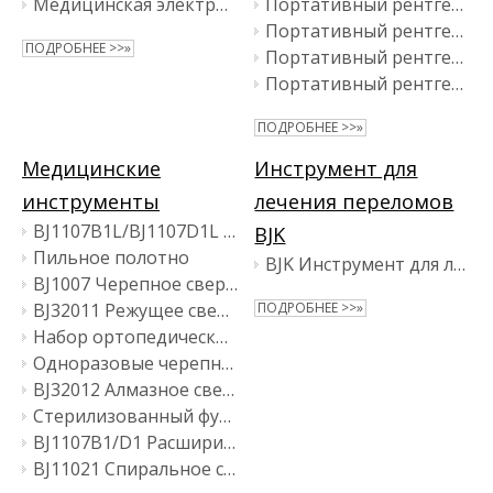
Медицинская электрическая осциллирующая пила BJ1101-III
Портативный рентгеновский рентгеноскопический прибор BJI-2J2
Портативный рентгеновский рентгеноскопический прибор BJI-2J
ПОДРОБНЕЕ >>»
Портативный рентгеновский рентгеноскопический прибор BJI-2V
Портативный рентгеновский рентгеноскопический прибор BJI-2X
ПОДРОБНЕЕ >>»
Медицинские
Инструмент для
инструменты
лечения переломов
BJ1107B1L/BJ1107D1L Вал развертки
BJK
Пильное полотно
BJK Инструмент для лечения переломов
BJ1007 Черепное сверло
BJ32011 Режущее сверло
ПОДРОБНЕЕ >>»
Набор ортопедических инструментов
Одноразовые черепные перфораторы
BJ32012 Алмазное сверло
Стерилизованный футляр
BJ1107B1/D1 Расширитель вертлужной впадины
BJ11021 Спиральное сверло